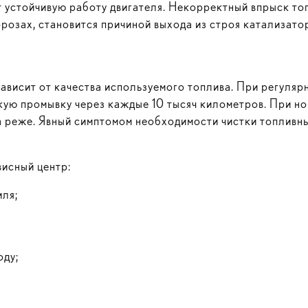
 устойчивую работу двигателя. Некорректный впрыск то
орозах, становится причиной выхода из строя катализато
ависит от качества используемого топлива. При регуля
ую промывку через каждые 10 тысяч километров. При н
за реже. Явный симптомом необходимости чистки топливн
висный центр:
иля;
оду;