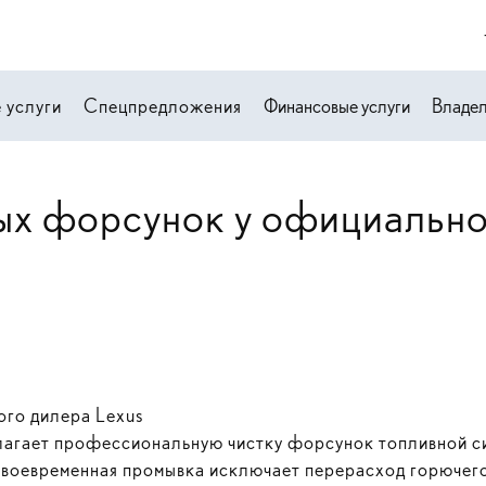
 услуги
Спецпредложения
Финансовые услуги
Владе
ых форсунок у официально
ого дилера Lexus
длагает профессиональную чистку форсунок топливной 
 Своевременная промывка исключает перерасход горючег