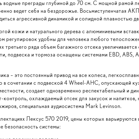
 водные преграды глубиной до 70 см. С мощной рамой ле
ренно ведет себя на бездорожье. Восьмиступенчатая АК
диться агрессивной динамикой и солидной плавностью дв
огой кожи и натурального дерева с алюминиевыми встав
ом регулировок удобны для человека любого телосложе
х третьего ряда объем багажного отсека увеличивается
ти, подвеска и тормоза оснащены системами EBD, ABS, 
ка – это постоянный привод на все колеса, легкосплав
о в сочетании с подвеской 4 Wheel-AHC, опускающей куз
местности, создает одновременно респектабельный и ди
-контроль, охлаждаемый отсек для закусок и напитков,
ажиров, специальная аудиосистема Mark Levinson.
лектациях Лексус 570 2019, цены которых варьируются 
е безопасность системы: