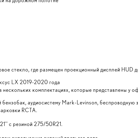
тки на дорожном полотне
овое стекло, где размещен проекционный дисплей HUD д
ексус LX 2019-2020 года
 нескольких комплектациях, которые представлены у о
 бензобак, аудиосистему Mark-Levinson, беспроводную 
 парковки RCTA.
21'' с резиной 275/50R21.
дом складывания сидений третьего ряда.