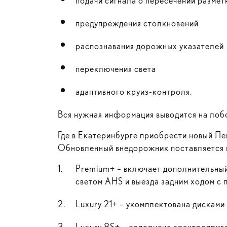
подачи сигнала о пересечении разме
предупреждения столкновений
распознавания дорожных указателей
переключения света
адаптивного круиз-контроля.
Вся нужная информация выводится на лоб
Где в Екатеринбурге приобрести новый Л
Обновленный внедорожник поставляется в
Premium+ – включает дополнительный
светом AHS и выезда задним ходом с
Luxury 21+ – укомплектована дисками 
Luxury 8S+ – дополнена электроприво