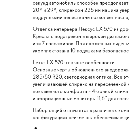
секунд автомобиль способен преодолевать
20º и 29º, клиренсом 225 мм машина уве
подрулевыми лепестками позволяет насла
Отделка интерьера Лексус LX 570 из дор
Кресла с подогревом и широким диапазон
или 7 пассажиров. При сложенных сиденья
укомплектована 10 подушками безопаснос
Lexus LX 570: главные особенности
Основные черты обновленного внедорожни
285/50 R20, светодиодная оптика. Все эт
увеличивающей клиренс на пересеченной 
повышенного комфорта – 4-зонный климат
информационные мониторы 11,6'' для пасс
Набор опций отличается в различных комп
конфигурациях неизменны обеспечивающи