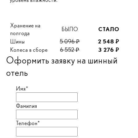
Хранение на
БЫЛО
СТАЛО
полгода
Шины
5 096
Ꝑ
2 548 Ꝑ
Колеса в сборе
6 552 Ꝑ
3 276 Ꝑ
Оформить заявку на шинный
отель
Имя*
Фамилия
Телефон*