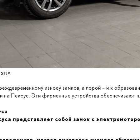
exus
реждевременному износу замков, а порой – и к образован
ки на Лексус. Эти фирменные устройства обеспечивают 
уса
са представляет собой замок с электромотором
доводчиков, мастер аккуратно снимает обшивку