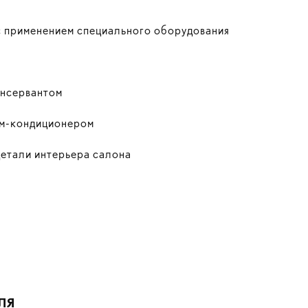
 с применением специального оборудования
онсервантом
ом-кондиционером
детали интерьера салона
ЛЯ