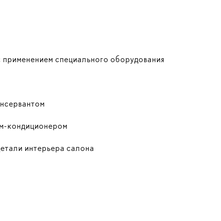
 с применением специального оборудования
онсервантом
ом-кондиционером
детали интерьера салона