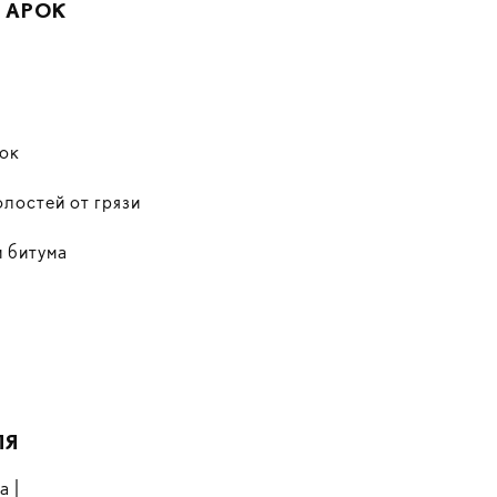
 АРОК
лок
олостей от грязи
и битума
ЛЯ
а |